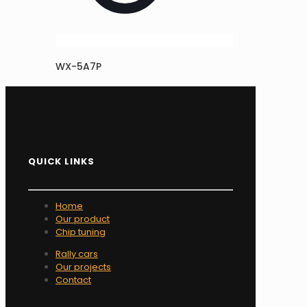
WX-5A7P
QUICK LINKS
Home
Our product
Chip tuning
Rally cars
Our projects
Contact