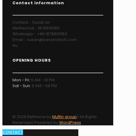
Contact information
Contact：Susan Lin
MeWechat：18768110183
Whatsapp：+86 18768110183
Email：susan@wesynctech.com
Au
OPENING HOURS
Mon - Fri:
6 AM - 10 PM
Sat - Sun:
8 AM - 08 PM
© 2026 Betheme by
Muffin group
| All Rights
Reserved | Powered by
WordPress
CONTACT