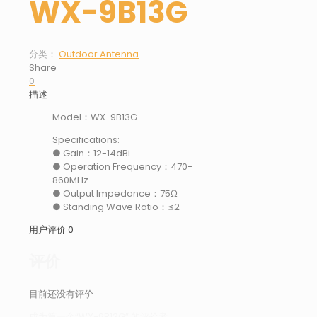
WX-9B13G
分类：
Outdoor Antenna
Share
0
描述
Model：WX-9B13G
Specifications:
● Gain：12-14dBi
● Operation Frequency：470-
860MHz
● Output Impedance：75Ω
● Standing Wave Ratio：≤2
用户评价
0
评价
目前还没有评价
成为第一个“WX-9B13G” 的评价者