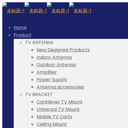
Home
Product
TV ANTENNA
New Designed Products
Indoor Antenna
Outdoor Antenna
Amplifier
Power Supply
Antenna accessories
TV BRACKET
Cantilever TV Mount
Universal TV Mount
Mobile TV Carts
Ceiling Mount