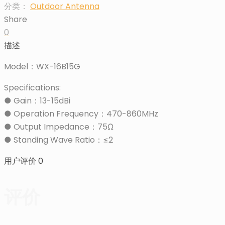
分类：
Outdoor Antenna
Share
0
描述
Model：WX-16B15G
Specifications:
● Gain：13-15dBi
● Operation Frequency：470-860MHz
● Output Impedance：75Ω
● Standing Wave Ratio：≤2
用户评价
0
评价