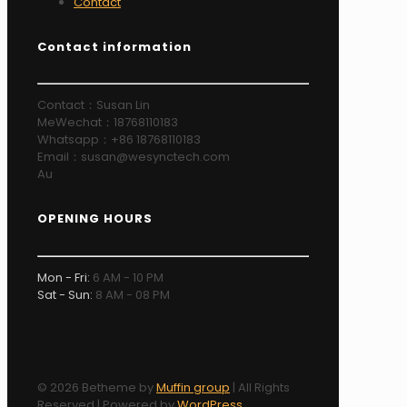
Contact
Contact information
Contact：Susan Lin
MeWechat：18768110183
Whatsapp：+86 18768110183
Email：susan@wesynctech.com
Au
OPENING HOURS
Mon - Fri:
6 AM - 10 PM
Sat - Sun:
8 AM - 08 PM
© 2026 Betheme by
Muffin group
| All Rights
Reserved | Powered by
WordPress