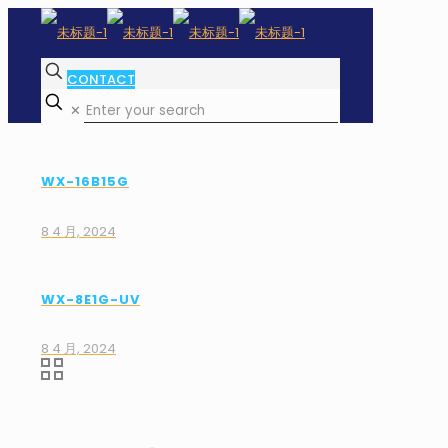
CONTACT
✕
WX-16B15G
8 4 月, 2024
WX-8E1G-UV
8 4 月, 2024