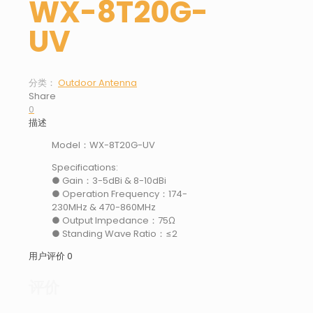
WX-8T20G-
UV
分类：
Outdoor Antenna
Share
0
描述
Model：WX-8T20G-UV
Specifications:
● Gain：3-5dBi & 8-10dBi
● Operation Frequency：174-
230MHz & 470-860MHz
● Output Impedance：75Ω
● Standing Wave Ratio：≤2
用户评价
0
评价