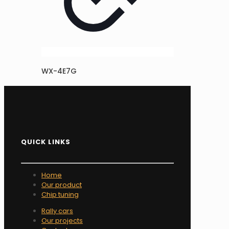
WX-4E7G
QUICK LINKS
Home
Our product
Chip tuning
Rally cars
Our projects